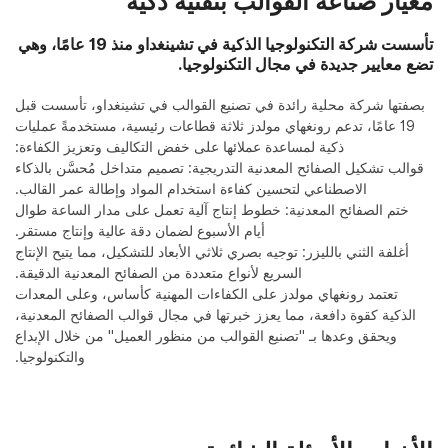
معيار صناعة القوالب بتقنية ذكية
تأسست شركة التكنولوجيا الذكية في تشينغداو منذ 19 عامًا، وهي
تضع معايير جديدة في مجال التكنولوجيا.
بصفتها شركة محلية رائدة في تصنيع القوالب في تشينغداو، تأسست قبل
19 عامًا، تدعم رونغهاي مولدز ثلاثة قطاعات رئيسية، مستخدمةً عمليات
ذكية لمساعدة عملائها على خفض التكاليف وتعزيز الكفاءة:
قوالب تشكيل الصفائح المعدنية التدريجية: تصميم متداخل مُحسَّن بالذكاء
الاصطناعي لتحسين كفاءة استخدام المواد وإطالة عمر القالب.
ختم الصفائح المعدنية: خطوط إنتاج آلية تعمل على مدار الساعة طوال
أيام الأسبوع لضمان دقة عالية وإنتاج مستقر.
أغلفة الثني بالليزر: توجيه بصري ثلاثي الأبعاد للتشكيل، مما يتيح الإنتاج
السريع لأنواع متعددة من الصفائح المعدنية الدقيقة.
تعتمد رونغهاي مولدز على الكفاءات المهنية كأساس، وعلى المعدات
الذكية كقوة دافعة، مما يعزز خبرتها في مجال قوالب الصفائح المعدنية،
ويحقق وعدها بـ "تصنيع القوالب من منظور العميل" من خلال الإبداع
والتكنولوجيا.