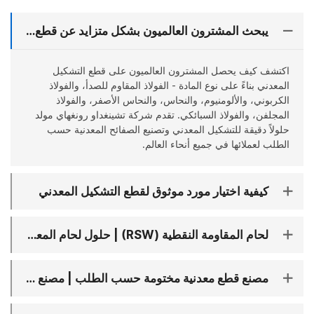
يبحث المشترون العالميون بشكل متزايد عن قطع التشكيل المعدني حسب نوع المادة
اكتشف كيف يحصل المشترون العالميون على قطع التشكيل
المعدني بناءً على نوع المادة - الفولاذ المقاوم للصدأ، والفولاذ
الكربوني، والألومنيوم، والنحاس، والنحاس الأصفر، والفولاذ
المجلفن، والفولاذ السبائكي. تقدم شركة تشينغداو رونغهاي مولد
حلولاً دقيقة للتشكيل المعدني وتصنيع الصفائح المعدنية حسب
الطلب لعملائها في جميع أنحاء العالم.
كيفية اختيار مورد موثوق لقطع التشكيل المعدني
لحام المقاومة النقطية (RSW) | حلول لحام المعادن عالية الكفاءة
مصنع قطع معدنية مختومة حسب الطلب | مصنع تشكيل الصفائح المعدنية الدقيقة للمصنعين الأصليين – RHmould