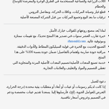
الآلات الزراعية والصناعية المستخدمة في الطرق الوعرة والمعرضة للأوساخ
والحطام
قطع غيار وصيانة المركبات، وناقلات الحركة، ومفاصل التروس.
ترقيات ما بعد البيع وتجميع المركبات من قبل الشركة المصنعة الأصلية
لماذا يُعد مصنع رونغهاي للقوالب خيارك الأمثل
خبرة تقارب العشر سنوات في تصدير هذا المنتج تحديدًا، مع تقييمات ممتازة
وموثوقية عالية.
rhmould.com
التصنيع الحديث مع الخبرة في قولبة السيليكون/المطاط والأدوات الدقيقة.
مراقبة جودة صارمة واهتمام بالتفاصيل؛ ضمان جودة بنسبة 100% على هذا
المنتج.
خدمة تصنيع المعدات الأصلية/تصميم المعدات الأصلية المرنة والمتجاوبة التي
تغطي التصميم والمواد والتغليف والعلامات التجارية.
دعوة للعمل
إذا كانت لديكم رسومات أو عينات أو أبعاد أو متطلبات بيئية محددة (درجة الحرارة،
التعرض للعوامل الجوية، إلخ)، فأرسلوها إلينا. يسعدنا تقديم عينات مخصصة ودعم
في التصميم وعروض أسعار تنافسية.