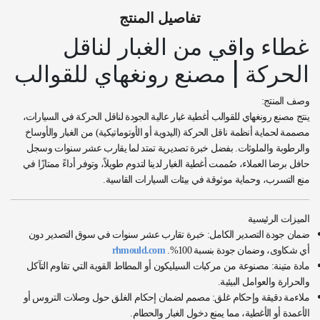
تفاصيل المنتج
غطاء واقي من الغبار لناقل
الحركة | مصنع رونغهاي للقوالب
وصف المنتج:
ينتج مصنع رونغهاي للقوالب أغطية غبار عالية الجودة لناقل الحركة في السيارات،
مصممة لحماية أنظمة ناقل الحركة (اليدوية أو الأوتوماتيكية) من الغبار والأوساخ
والرطوبة والملوثات. بفضل خبرة تصديرية تمتد لما يقارب عشر سنوات وسجل
حافل برضا العملاء، صُممت أغطية الغبار لدينا لتدوم طويلاً، وتوفر أداءً ممتازًا في
منع التسرب، وحماية موثوقة في بيئات السيارات القاسية.
الميزات الرئيسية
ضمان جودة التصدير الكامل: خبرة تقارب عشر سنوات في سوق التصدير دون
أي شكاوى، وضمان جودة بنسبة 100%.
rhmould.com
مادة متينة: مصنوعة من مركبات السيليكون أو المطاط القوية التي تقاوم التآكل
والحرارة والعوامل البيئية.
ملاءمة دقيقة وإحكام غلق: مصمم لضمان إحكام الغلق حول وصلات التروس أو
الأعمدة أو الأغطية، مما يمنع دخول الغبار والحطام.