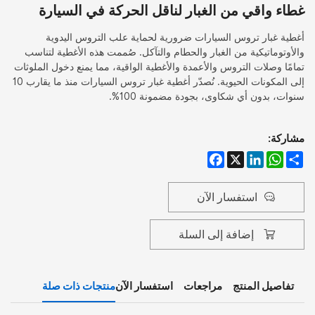
غطاء واقي من الغبار لناقل الحركة في السيارة
أغطية غبار تروس السيارات ضرورية لحماية علب التروس اليدوية
والأوتوماتيكية من الغبار والحطام والتآكل. صُممت هذه الأغطية لتناسب
تمامًا وصلات التروس والأعمدة والأغطية الواقية، مما يمنع دخول الملوثات
إلى المكونات الحيوية. نُصدّر أغطية غبار تروس السيارات منذ ما يقارب 10
سنوات، بدون أي شكاوى، بجودة مضمونة 100%.
مشاركة:
Facebook
LinkedIn
WhatsApp
X
Share
استفسار الآن
إضافة إلى السلة
تفاصيل المنتج
مراجعات
استفسار الآن
منتجات ذات صلة