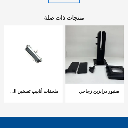
منتجات ذات صلة
صنبور درابزين زجاجي
ملحقات أنابيب تسخين الغسالة