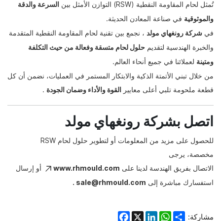
تُمثل لحام المقاومة النقطية (RSW) التوازن الأمثل بين
السرعة والدقة
والموثوقية
في صناعة المعادن الحديثة.
في
شركة رونغهاي مولد
، نجمع بين تقنية لحام المقاومة النقطية المتقدمة
والخبرة الهندسية لتقديم
حلول لحام متسقة وفعالة من حيث التكلفة
ومتينة
لعملائنا في جميع أنحاء العالم.
من خلال تبني الأتمتة الذكية والابتكار المستمر في العمليات، نضمن أن كل
قطعة ملحومة تلبي أعلى معايير
القوة والأداء وضمان الجودة
.
اتصل بشركة رونغهاي مولد
للحصول على مزيد من المعلومات أو لتطوير حلول لحام RSW
مخصصة،
يرجى
الاتصال بفريق الهندسة لدينا على
www.rhmould.com
أو إرسال
استفسارك مباشرة إلى
sale@rhmould.com
.
Facebook
LinkedIn
WhatsApp
X
Share
مشاركة: