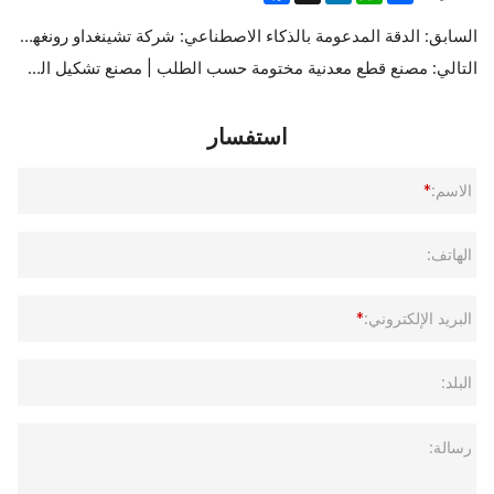
السابق:
الدقة المدعومة بالذكاء الاصطناعي: شركة تشينغداو رونغهاي للقوالب ترسم مستقبل مكونات الروبوتات
التالي:
مصنع قطع معدنية مختومة حسب الطلب | مصنع تشكيل الصفائح المعدنية الدقيقة للمصنعين الأصليين – RHmould
استفسار
الاسم:
*
الهاتف:
البريد الإلكتروني:
*
البلد:
رسالة: