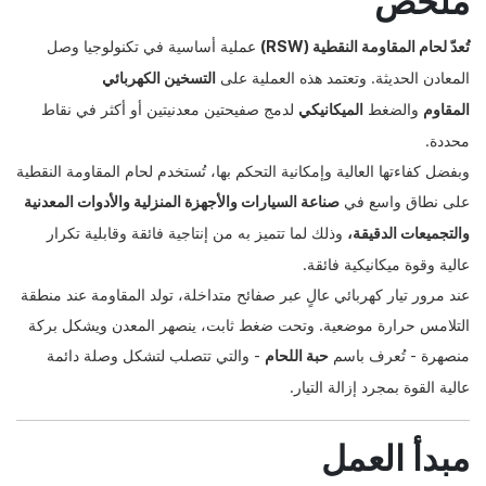
ملخص
تُعدّ لحام المقاومة النقطية (RSW)
عملية أساسية في تكنولوجيا وصل
المعادن الحديثة. وتعتمد هذه العملية على
التسخين الكهربائي
المقاوم
والضغط
الميكانيكي
لدمج صفيحتين معدنيتين أو أكثر في نقاط
محددة.
وبفضل كفاءتها العالية وإمكانية التحكم بها، تُستخدم لحام المقاومة النقطية
على نطاق واسع في
صناعة السيارات والأجهزة المنزلية والأدوات المعدنية
والتجميعات الدقيقة،
وذلك لما تتميز به من إنتاجية فائقة وقابلية تكرار
عالية وقوة ميكانيكية فائقة.
عند مرور تيار كهربائي عالٍ عبر صفائح متداخلة، تولد المقاومة عند منطقة
التلامس حرارة موضعية. وتحت ضغط ثابت، ينصهر المعدن ويشكل بركة
منصهرة - تُعرف باسم
حبة اللحام
- والتي تتصلب لتشكل وصلة دائمة
عالية القوة بمجرد إزالة التيار.
مبدأ العمل