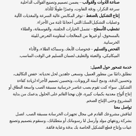
صناعة الأدوات والقوالب
– يضمن تصميم وتصنيع القوالب الداخلية
سرعة التكرار، ودقة التفاوت، وعمرًا طويلًا للأداة.
إنتاج التشكيل بالضغط
- توفر المكابس عالية السرعة والمغذيات الآلية
وعمليات التشكيل/السك/الثني أحجامًا ثابتة من الأجزاء.
تشطيب الأسطح
– تشمل الخيارات الجلفنة، والفوسفاتة، والطلاء
بالمسحوق، أو غيرها من المعالجات لمقاومة التعرض للبيئة
الخرسانية.
الفحص والتسليم
– فحوصات الأبعاد، وسماكة الطلاء، والأداء
الميكانيكي، والتعبئة والتغليف لضمان التسليم في الوقت المناسب.
خدمة تتمحور حول العميل:
ننطلق دائمًا من منظور العميل، ونسعى جاهدين لحل تحدياته: خفض التكاليف،
وتحسين الدقة، ودمج أتمتة الروبوتات، وتحسين تصميم الأجزاء لزيادة كفاءة
التشكيل. سواء كنت تقوم بصب عناصر خرسانية مسبقة الصب واسعة النطاق أو
إنتاج ألواح معدنية بكميات كبيرة، فإن نهجنا القائم على الحلول يدعمك من بداية
المشروع وحتى الإنتاج الضخم.
تواصل معنا
لنناقش مشروعك القادم في مجال تجهيزات الخرسانة مسبقة الصب. اتصل
بشركة رونغهاي مولد وأرسل لنا رسوماتك أو متطلباتك، وسنقوم بتصميم وتصنيع
عينات وإنتاج قطع التشكيل الخاصة بك بدقة وعناية فائقة.